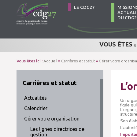
LE CDG27
MISSION
ACTUALI
DU CDG2
VOUS ÊTES
u
Vous êtes ici :
Accueil
»
Carrières et statut
»
Gérer votre organisa
Carrières et statut
L’o
Actualités
Un organ
figée qu
Calendrier
L’organi
structure
Gérer votre organisation
Son élab
L’autorit
Les lignes directrices de
gestion
Importan