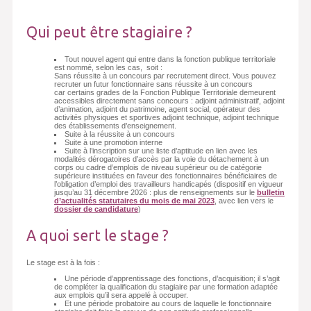
Qui peut être stagiaire ?
Tout nouvel agent qui entre dans la fonction publique territoriale
est nommé, selon les cas, soit :
Sans réussite à un concours par recrutement direct. Vous pouvez
recruter un futur fonctionnaire sans réussite à un concours
car certains grades de la Fonction Publique Territoriale demeurent
accessibles directement sans concours : adjoint administratif, adjoint
d’animation, adjoint du patrimoine, agent social, opérateur des
activités physiques et sportives adjoint technique, adjoint technique
des établissements d’enseignement.
Suite à la réussite à un concours
Suite à une promotion interne
Suite à l’inscription sur une liste d’aptitude en lien avec les
modalités dérogatoires d’accès par la voie du détachement à un
corps ou cadre d’emplois de niveau supérieur ou de catégorie
supérieure instituées en faveur des fonctionnaires bénéficiaires de
l’obligation d’emploi des travailleurs handicapés (dispositif en vigueur
jusqu’au 31 décembre 2026 : plus de renseignements sur le
bulletin
d’actualités statutaires du mois de mai 2023
, avec lien vers le
dossier de candidature
)
A quoi sert le stage ?
Le stage est à la fois :
Une période d’apprentissage des fonctions, d’acquisition; il s’agit
de compléter la qualification du stagiaire par une formation adaptée
aux emplois qu’il sera appelé à occuper.
Et une période probatoire au cours de laquelle le fonctionnaire