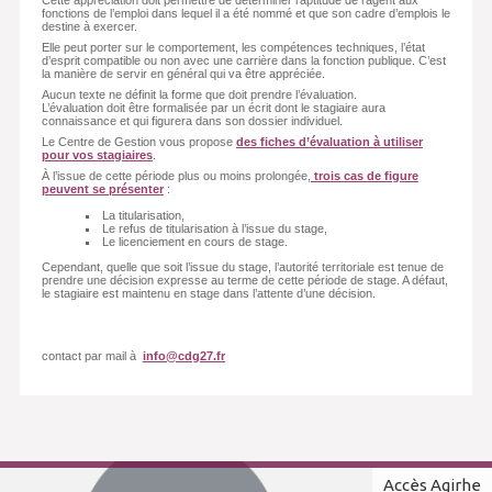
Cette appréciation doit permettre de déterminer l’aptitude de l’agent aux
fonctions de l’emploi dans lequel il a été nommé et que son cadre d’emplois le
destine à exercer.
Elle peut porter sur le comportement, les compétences techniques, l’état
d’esprit compatible ou non avec une carrière dans la fonction publique. C’est
la manière de servir en général qui va être appréciée.
Aucun texte ne définit la forme que doit prendre l’évaluation.
L’évaluation doit être formalisée par un écrit dont le stagiaire aura
connaissance et qui figurera dans son dossier individuel.
Le Centre de Gestion vous propose
des fiches d’évaluation à utiliser
pour vos stagiaires
.
À l’issue de cette période plus ou moins prolongée,
trois cas de figure
peuvent se présenter
:
La titularisation,
Le refus de titularisation à l’issue du stage,
Le licenciement en cours de stage.
Cependant, quelle que soit l’issue du stage, l’autorité territoriale est tenue de
prendre une décision expresse au terme de cette période de stage. A défaut,
le stagiaire est maintenu en stage dans l’attente d’une décision.
contact par mail à
info@cdg27.fr
Accès Agirhe