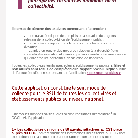
pilotage des ressources humaines de la
collectivité.
Il permet de générer des analyses permettant d’apprécier :
Les caractéristiques des emplois et la situation des agents
relevant de la collectivité ou de l’établissement public ;
La situation comparée des femmes et des hommes et son
évolution ;
La mise en œuvre des mesures relatives à la diversité (lutte
contre la discrimination et insertion professionnelle notamment en ce
qui concerne les personnes en situation de handicap).
Toutes les collectivités territoriales et leurs établissements publics
affiliés et
non affiliés sont tenus de compléter leur Rapport Social unique
au titre
de l’année écoulée, en se rendant sur l’application
« données-sociales »
.
Cette application constitue le seul mode de
collecte pour le RSU de toutes les collectivités et
établissements publics au niveau national.
Une fois les données saisies, elles seront transmises directement à la
DGCL, via l’application.
1 – Les collectivités de moins de 50 agents, rattachées au CST placé
auprès du CDG
,
doivent fournir des informations nécessaires au CDG dont
elles dépendent, afin que soit établi un rapport d’ensemble des dites