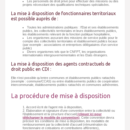
Les personnels de droit privé pour effectuer des missions ou des
projets nécessitant des qualifications techniques spécialisées.
La mise à disposition de fonctionnaires territoriaux
est possible auprès de :
Toutes les administrations publiques : l’Etat et ses établissements
publics, les collectivités territoriales et leurs établissements publics,
les établissements relevant de la fonction publique hospitalière,
Les organismes assurant des missions de service public pour le
compte des collectivités territoriales et établissement publics locaux
(par exemple : associations et entreprises délégataires d’un service
public)
Divers organismes tels que le CNFPT, les organisations
internationales intergouvernementales et les Etats étrangers.
La mise à disposition des agents contractuels de
droit public en CDI :
Elle n’est possible qu’entre communes et établissements publics rattachés
(exemple : commune/CCAS) ou entre établissements publics de coopération
intercommunale, établissements publics rattachés et communes adhérentes.
La procédure de mise à disposition
Accord écrit de l’agent mis à disposition,
Élaboration et signature d’une convention entre la collectivité ou
l’établissement et la structure d’accueil
(cliquer ici pour
télécharger le modèle de convention)
. Cette convention devra
préciser les conditions de mise à disposition, les modalités de
remboursement par la collectivité d’accueil (rémunération du
fonctionnaire et cotisations et contributions afférentes),