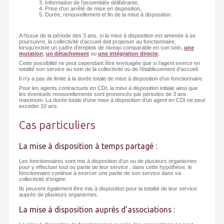
Information de l’assemblée délibérante,
Prise d’un arrêté de mise en disposition,
Durée, renouvellement et fin de la mise à disposition.
A l’issue de la période des 3 ans, si la mise à disposition est amenée à se
poursuivre, la collectivité d’accueil doit proposer au fonctionnaire,
lorsqu’existe un cadre d’emplois de niveau comparable en son sein,
une
mutation
,
un détachement
ou
une intégration directe
.
Cette possibilité ne peut cependant être envisagée que si l’agent exerce en
totalité son service au sein de la collectivité ou de l’établissement d’accueil.
Il n’y a pas de limite à la durée totale de mise à disposition d’un fonctionnaire.
Pour les agents contractuels en CDI, la mise à disposition initiale ainsi que
les éventuels renouvellements sont prononcés par périodes de 3 ans
maximum. La durée totale d’une mise à disposition d’un agent en CDI ne peut
excéder 10 ans.
Cas particuliers
La mise à disposition à temps partagé :
Les fonctionnaires sont mis à disposition d’un ou de plusieurs organismes
pour y effectuer tout ou partie de leur service : dans cette hypothèse, le
fonctionnaire continue à exercer une partie de son service dans sa
collectivité d’origine.
Ils peuvent également être mis à disposition pour la totalité de leur service
auprès de plusieurs organismes.
La mise à disposition auprès d’associations :