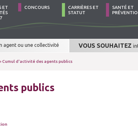
S ET
CONCOURS
CARRIÈRES ET
SANTÉ ET
TÉS
STATUT
PRÉVENTI
7
n agent
ou
une collectivité
VOUS SOUHAITEZ
in
» Cumul d'activité des agents publics
ents publics
tion