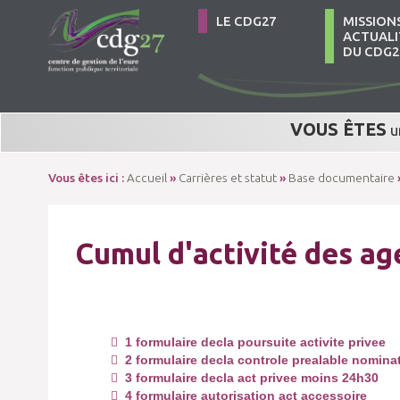
LE CDG27
MISSION
ACTUALI
DU CDG2
VOUS ÊTES
u
Vous êtes ici :
Accueil
»
Carrières et statut
»
Base documentaire
Cumul d'activité des ag
1 formulaire decla poursuite activite privee
2 formulaire decla controle prealable nomina
3 formulaire decla act privee moins 24h30
4 formulaire autorisation act accessoire