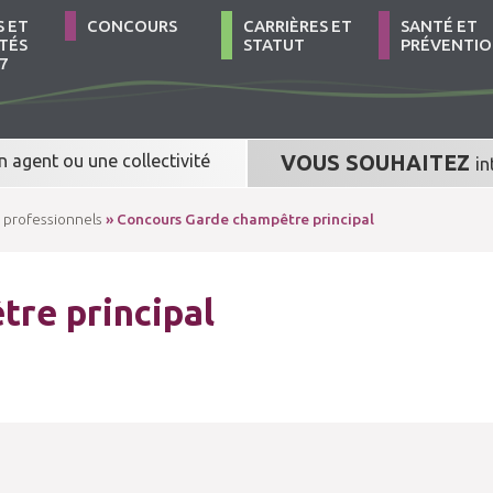
S ET
CONCOURS
CARRIÈRES ET
SANTÉ ET
TÉS
STATUT
PRÉVENTI
7
n agent
ou
une collectivité
VOUS SOUHAITEZ
in
 professionnels
» Concours Garde champêtre principal
re principal