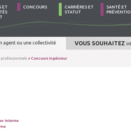
S ET
CONCOURS
CARRIÈRES ET
SANTÉ ET
TÉS
STATUT
PRÉVENTI
7
n agent
ou
une collectivité
VOUS SOUHAITEZ
in
 professionnels
» Concours Ingénieur
e interne
rne