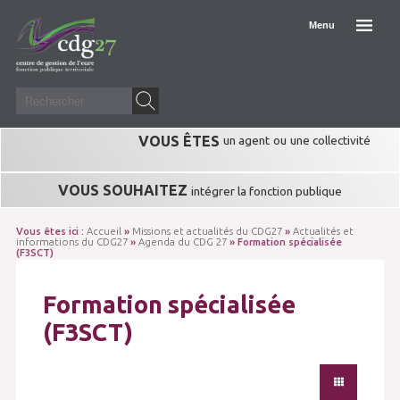
Menu
VOUS ÊTES
un agent
ou
une collectivité
VOUS SOUHAITEZ
intégrer la fonction publique
Vous êtes ici :
Accueil
»
Missions et actualités du CDG27
»
Actualités et
informations du CDG27
»
Agenda du CDG 27
» Formation spécialisée
(F3SCT)
Formation spécialisée
(F3SCT)