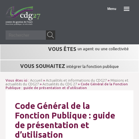
Menu
VOUS ÊTES
un agent
ou
une collectivité
VOUS SOUHAITEZ
intégrer la fonction publique
Vous êtes ici :
Accueil
»
Actualités et informations du CDG27
»
Missions et
actualités du CDG27
»
Actualités du CDG 27
» Code Général de la Fonction
Publique : guide de présentation et d’utilisation
Code Général de la
Fonction Publique : guide
de présentation et
d’utilisation