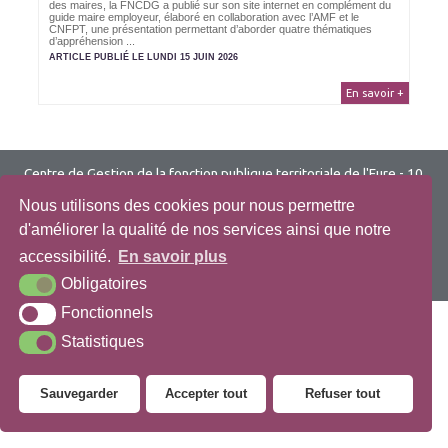
des maires, la FNCDG a publié sur son site internet en complément du
guide maire employeur, élaboré en collaboration avec l’AMF et le
CNFPT, une présentation permettant d’aborder quatre thématiques
d’appréhension ...
ARTICLE PUBLIÉ LE LUNDI 15 JUIN 2026
En savoir +
Centre de Gestion de la fonction publique territoriale de l'Eure
- 10
Bis Rue du Dr Michel Baudoux, BP276, 27002 Évreux Cedex
Nous utilisons des cookies pour nous permettre
Tél. :
02 32 39 23 99
d'améliorer la qualité de nos services ainsi que notre
Contact
Comment venir ?
accessibilité.
En savoir plus
Obligatoires
Plan du site
Mentions légales
Accessibilité
Krea3
Fonctionnels
Statistiques
Sauvegarder
Accepter tout
Refuser tout